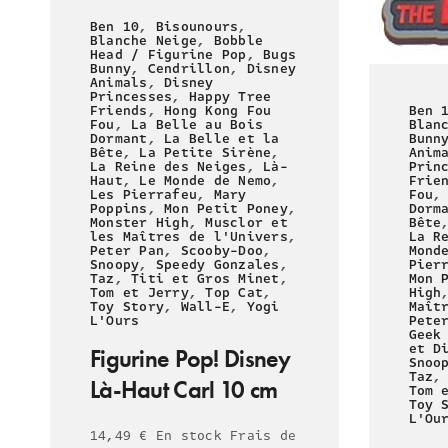
Ben 10
,
Bisounours
,
Blanche Neige
,
Bobble
Head / Figurine Pop
,
Bugs
Bunny
,
Cendrillon
,
Disney
Animals
,
Disney
Princesses
,
Happy Tree
Friends
,
Hong Kong Fou
Ben 
Fou
,
La Belle au Bois
Blan
Dormant
,
La Belle et la
Bunn
Bête
,
La Petite Sirène
,
Anim
La Reine des Neiges
,
Là-
Prin
Haut
,
Le Monde de Nemo
,
Frie
Les Pierrafeu
,
Mary
Fou
Poppins
,
Mon Petit Poney
,
Dorm
Monster High
,
Musclor et
Bête
les Maîtres de l'Univers
,
La R
Peter Pan
,
Scooby-Doo
,
Mond
Snoopy
,
Speedy Gonzales
,
Pier
Taz
,
Titi et Gros Minet
,
Mon 
Tom et Jerry
,
Top Cat
,
High
Toy Story
,
Wall-E
,
Yogi
Maît
L'Ours
Pete
Geek
et D
Figurine Pop! Disney
Snoo
Taz
Là-Haut Carl 10 cm
Tom 
Toy 
L'Ou
14,49 € En stock Frais de