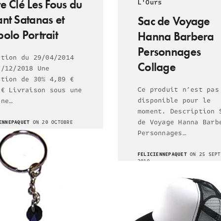
e Clé Les Fous du
L'Ours
ant Satanas et
Sac de Voyage
olo Portrait
Hanna Barbera
Personnages
otion du 29/04/2014
Collage
1/12/2018 Une
ction de 30% 4,89 €
Ce produit n’est pas
 € Livraison sous une
disponible pour le
ine…
moment. Description 
de Voyage Hanna Barb
ENNEPAQUET
ON 20 OCTOBRE
Personnages…
FELICIENNEPAQUET
ON 25 SEPT
2019