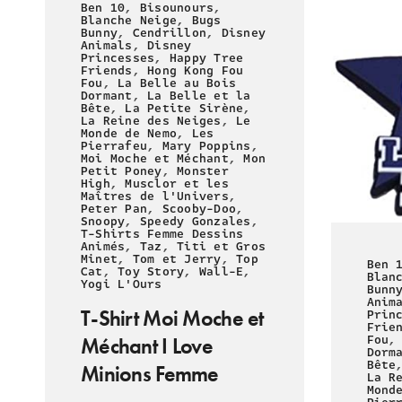
Ben 10
,
Bisounours
,
Blanche Neige
,
Bugs
Bunny
,
Cendrillon
,
Disney
Animals
,
Disney
Princesses
,
Happy Tree
Friends
,
Hong Kong Fou
Fou
,
La Belle au Bois
Dormant
,
La Belle et la
Bête
,
La Petite Sirène
,
La Reine des Neiges
,
Le
Monde de Nemo
,
Les
Pierrafeu
,
Mary Poppins
,
Moi Moche et Méchant
,
Mon
Petit Poney
,
Monster
High
,
Musclor et les
Maîtres de l'Univers
,
Peter Pan
,
Scooby-Doo
,
Snoopy
,
Speedy Gonzales
,
T-Shirts Femme Dessins
Animés
,
Taz
,
Titi et Gros
Minet
,
Tom et Jerry
,
Top
Ben 
Cat
,
Toy Story
,
Wall-E
,
Blan
Yogi L'Ours
Bunn
Anim
T-Shirt Moi Moche et
Prin
Frie
Fou
Méchant I Love
Dorm
Bête
Minions Femme
La R
Mond