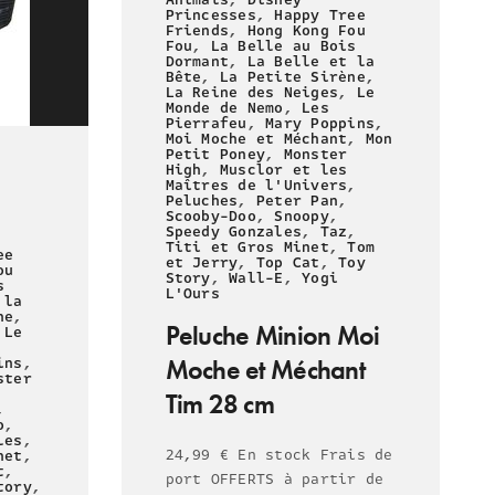
Princesses
,
Happy Tree
Friends
,
Hong Kong Fou
Fou
,
La Belle au Bois
Dormant
,
La Belle et la
Bête
,
La Petite Sirène
,
La Reine des Neiges
,
Le
Monde de Nemo
,
Les
Pierrafeu
,
Mary Poppins
,
Moi Moche et Méchant
,
Mon
Petit Poney
,
Monster
High
,
Musclor et les
Maîtres de l'Univers
,
Peluches
,
Peter Pan
,
Scooby-Doo
,
Snoopy
,
Speedy Gonzales
,
Taz
,
Titi et Gros Minet
,
Tom
ee
et Jerry
,
Top Cat
,
Toy
ou
Story
,
Wall-E
,
Yogi
s
L'Ours
 la
ne
,
Peluche Minion Moi
,
Le
ins
,
Moche et Méchant
ster
Tim 28 cm
,
o
,
les
,
24,99 € En stock Frais de
net
,
t
,
port OFFERTS à partir de
tory
,