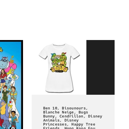
Ben 10
,
Bisounours
,
Blanche Neige
,
Bugs
Bunny
,
Cendrillon
,
Disney
Animals
,
Disney
Princesses
,
Happy Tree
Friends
,
Hong Kong Fou