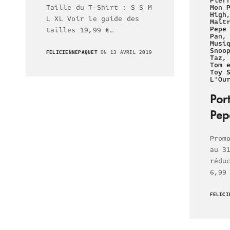
Pier
Taille du T-Shirt : S S M
Mon 
High
L XL Voir le guide des
Maît
Pepe
tailles 19,99 €…
Pan
Musi
Snoo
FELICIENNEPAQUET
ON 13 AVRIL 2019
Taz
Tom 
Toy 
L'Ou
Por
Pepe
Prom
au 3
rédu
6,99
FELICI