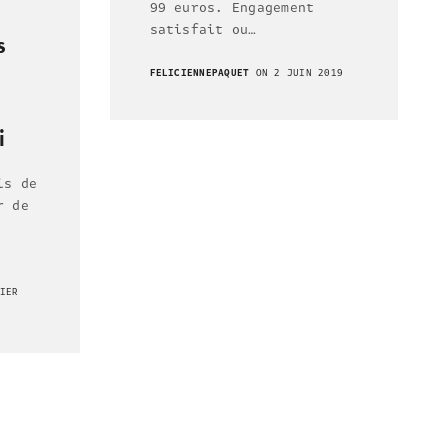
99 euros. Engagement
satisfait ou…
s
FELICIENNEPAQUET
ON 2 JUIN 2019
i
is de
r de
IER