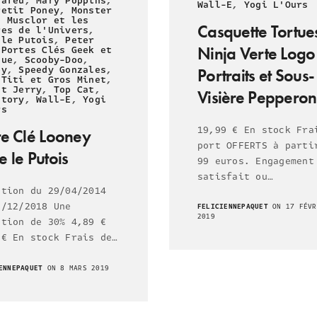
rafeu
,
Mary Poppins
,
Wall-E
,
Yogi L'Ours
Petit Poney
,
Monster
,
Musclor et les
Casquette Tortue
res de l'Univers
,
 le Putois
,
Peter
Ninja Verte Logo
,
Portes Clés Geek et
que
,
Scooby-Doo
,
py
,
Speedy Gonzales
,
Portraits et Sous-
,
Titi et Gros Minet
,
et Jerry
,
Top Cat
,
Visière Pepperon
Story
,
Wall-E
,
Yogi
rs
19,99 € En stock Fra
te Clé Looney
port OFFERTS à parti
 le Putois
99 euros. Engagement
satisfait ou…
otion du 29/04/2014
1/12/2018 Une
FELICIENNEPAQUET
ON 17 FÉVR
2019
ction de 30% 4,89 €
 € En stock Frais de…
ENNEPAQUET
ON 8 MARS 2019