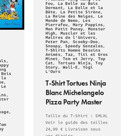
Fou
,
La Belle au Bois
Dormant
,
La Belle et la
Bête
,
La Petite Sirène
,
La Reine des Neiges
,
Le
Monde de Nemo
,
Les
Pierrafeu
,
Mary Poppins
,
Mon Petit Poney
,
Monster
High
,
Musclor et les
Maîtres de l'Univers
,
Peter Pan
,
Scooby-Doo
,
Snoopy
,
Speedy Gonzales
,
T-Shirts Homme Dessins
Animés
,
Taz
,
Titi et Gros
Minet
,
Tom et Jerry
,
Top
als
,
Cat
,
Tortues Ninja
,
Toy
appy
Story
,
Wall-E
,
Yogi
ong
L'Ours
 Bois
 la
T-Shirt Tortues Ninja
ne
,
,
Le
Blanc Michelangelo
ins
,
ster
Pizza Party Master
,
yage
,
Taille du T-Shirt : SMLXL
,
Voir le guide des tailles
Tom
oy
24,99 € Livraison sous