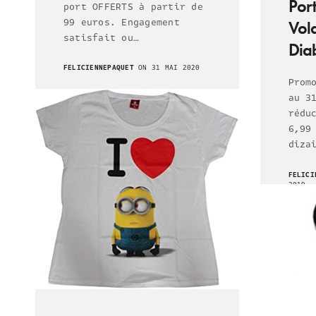
Port
port OFFERTS à partir de
99 euros. Engagement
Vol
satisfait ou…
Diab
FELICIENNEPAQUET
ON 31 MAI 2020
Prom
au 3
rédu
6,99
diza
FELICI
2019