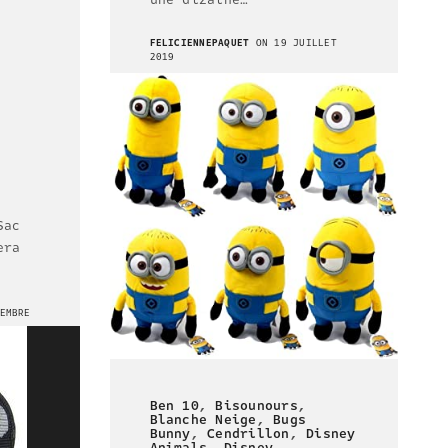
une dizaine…
FELICIENNEPAQUET
ON 19 JUILLET
2019
Sac
era
EMBRE
Ben 10
,
Bisounours
,
Blanche Neige
,
Bugs
Bunny
,
Cendrillon
,
Disney
Animals
,
Disney