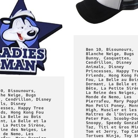
Ben 10
,
Bisounours
,
Blanche Neige
,
Bugs
Bunny
,
Casquettes
,
Cendrillon
,
Disney
Animals
,
Disney
Princesses
,
Happy Tr
Friends
,
Hong Kong F
Fou
,
La Belle au Boi
Dormant
,
La Belle et
Bête
,
La Petite Sirè
10
,
Bisounours
,
La Reine des Neiges
che Neige
,
Bugs
Monde de Nemo
,
Les
y
,
Cendrillon
,
Disney
Pierrafeu
,
Mary Popp
als
,
Disney
Mon Petit Poney
,
Mon
cesses
,
Happy Tree
High
,
Musclor et les
nds
,
Hong Kong Fou
Maîtres de l'Univers
,
La Belle au Bois
Peter Pan
,
Scooby-Do
ant
,
La Belle et la
Snoopy
,
Speedy Gonza
,
La Petite Sirène
,
Taz
,
Titi et Gros Mi
eine des Neiges
,
Le
Tom et Jerry
,
Top Ca
e de Nemo
,
Les
Tortues Ninja
,
Toy S