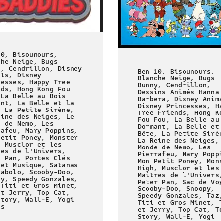
10
,
Bisounours
,
che Neige
,
Bugs
y
,
Cendrillon
,
Disney
Ben 10
,
Bisounours
,
als
,
Disney
Blanche Neige
,
Bugs
cesses
,
Happy Tree
Bunny
,
Cendrillon
,
nds
,
Hong Kong Fou
Dessins Animés Hanna
,
La Belle au Bois
Barbera
,
Disney Anim
ant
,
La Belle et la
Disney Princesses
,
H
,
La Petite Sirène
,
Tree Friends
,
Hong K
eine des Neiges
,
Le
Fou Fou
,
La Belle au
e de Nemo
,
Les
Dormant
,
La Belle et
rafeu
,
Mary Poppins
,
Bête
,
La Petite Sirè
Petit Poney
,
Monster
La Reine des Neiges
,
Musclor et les
Monde de Nemo
,
Les
res de l'Univers
,
Pierrafeu
,
Mary Popp
r Pan
,
Portes Clés
Mon Petit Poney
,
Mon
 et Musique
,
Satanas
High
,
Musclor et les
iabolo
,
Scooby-Doo
,
Maîtres de l'Univers
py
,
Speedy Gonzales
,
Peter Pan
,
Sac de Vo
,
Titi et Gros Minet
,
Scooby-Doo
,
Snoopy
,
et Jerry
,
Top Cat
,
Speedy Gonzales
,
Taz
Story
,
Wall-E
,
Yogi
Titi et Gros Minet
,
rs
et Jerry
,
Top Cat
,
T
Story
,
Wall-E
,
Yogi