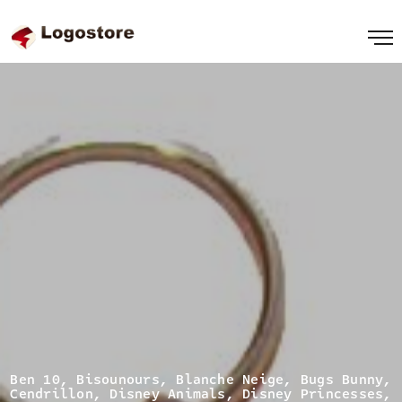
Ben 10
,
Bisounours
,
Blanche Neige
,
Bugs Bunny
,
Cendrillon
,
Disney Animals
,
Disney Princesses
,