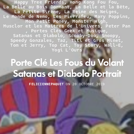
Happy Tree Friends
,
Hong Kong Fou Fou
,
La Belle au Bois Dormant
,
La Belle et la Bête
,
La Petite Sirène
,
La Reine des Neiges
,
Le Monde de Nemo
,
Les Pierrafeu
,
Mary Poppins
,
Mon Petit Poney
,
Monster High
,
Musclor et les Maîtres de l'Univers
,
Peter Pan
,
Portes Clés Geek et Musique
,
Satanas et Diabolo
,
Scooby-Doo
,
Snoopy
,
Speedy Gonzales
,
Taz
,
Titi et Gros Minet
,
Tom et Jerry
,
Top Cat
,
Toy Story
,
Wall-E
,
Yogi L'Ours
Porte Clé Les Fous du Volant
Satanas et Diabolo Portrait
FELICIENNEPAQUET
ON 20 OCTOBRE 2019