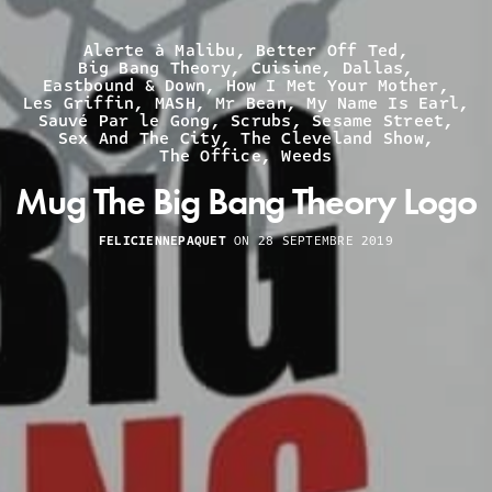
Alerte à Malibu
,
Better Off Ted
,
Big Bang Theory
,
Cuisine
,
Dallas
,
Eastbound & Down
,
How I Met Your Mother
,
Les Griffin
,
MASH
,
Mr Bean
,
My Name Is Earl
,
Sauvé Par le Gong
,
Scrubs
,
Sesame Street
,
Sex And The City
,
The Cleveland Show
,
The Office
,
Weeds
Mug The Big Bang Theory Logo
FELICIENNEPAQUET
ON 28 SEPTEMBRE 2019