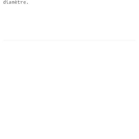
diamètre.
You currently have access to a subset of
Twitter API v2 endpoints and limited v1.1
endpoints (e.g. media post, oauth) only. If