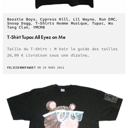
Beastie Boys
,
Cypress Hill
,
Lil Wayne
,
Run DMC
,
Snoop Dogg
,
T-Shirts Homme Musique
,
Tupac
,
Wu
Tang Clan
,
YMCMB
T-Shirt Tupac All Eyez on Me
Taille du T-Shirt : M Voir le guide des tailles
26,99 € Livraison sous une dizaine…
FELICIENNEPAQUET
ON 19 MARS 2016