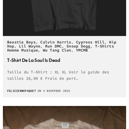
Beastie Boys
,
Calvin Harris
,
Cypress Hill
,
Hip
Hop
,
Lil Wayne
,
Run DMC
,
Snoop Dogg
,
T-Shirts
Homme Musique
,
Wu Tang Clan
,
YMCMB
T-Shirt De La Soul Is Dead
Taille du T-Shirt : XL XL Voir le guide des
tailles 26,99 € Frais de port…
FELICIENNEPAQUET
ON 4 NOVEMBRE 2019