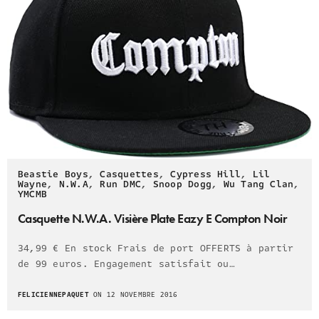
Beastie Boys
,
Casquettes
,
Cypress Hill
,
Lil
Wayne
,
N.W.A
,
Run DMC
,
Snoop Dogg
,
Wu Tang Clan
,
YMCMB
Casquette N.W.A. Visière Plate Eazy E Compton Noir
34,99 € En stock Frais de port OFFERTS à partir
de 99 euros. Engagement satisfait ou…
FELICIENNEPAQUET
ON 12 NOVEMBRE 2016