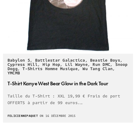
Babylon 5
,
Battlestar Galactica
,
Beastie Boys
,
Cypress Hill
,
Hip Hop
,
Lil Wayne
,
Run DMC
,
Snoop
Dogg
,
T-Shirts Homme Musique
,
Wu Tang Clan
,
YMCMB
T-Shirt Kanye West Bear Glow in the Dark Tour
Taille du T-Shirt : XXL 19,99 € Frais de port
OFFERTS à partir de 99 euros.…
FELICIENNEPAQUET
ON 16 DÉCEMBRE 2015