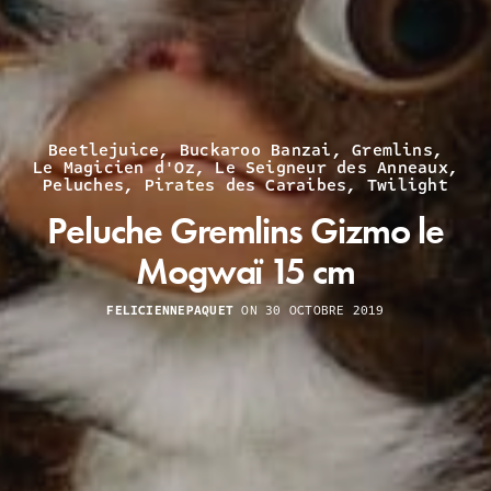
Beetlejuice
,
Buckaroo Banzai
,
Gremlins
,
Le Magicien d'Oz
,
Le Seigneur des Anneaux
,
Peluches
,
Pirates des Caraibes
,
Twilight
Peluche Gremlins Gizmo le
Mogwaï 15 cm
FELICIENNEPAQUET
ON 30 OCTOBRE 2019