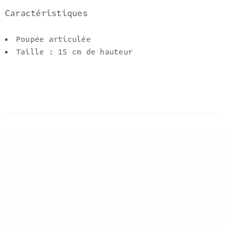
Caractéristiques
Poupée articulée
Taille : 15 cm de hauteur
You currently have access to a subset of
Twitter API v2 endpoints and limited v1.1
endpoints (e.g. media post, oauth) only. If
you need access to this endpoint, you may need
a different access level. You can learn more