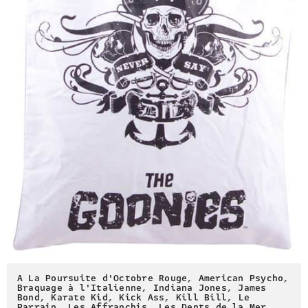
A La Poursuite d'Octobre Rouge
,
American Psycho
,
Braquage à l'Italienne
,
Indiana Jones
,
James
Bond
,
Karate Kid
,
Kick Ass
,
Kill Bill
,
Le
Parrain
,
Les Affranchis
,
Les Dents de la Mer
,