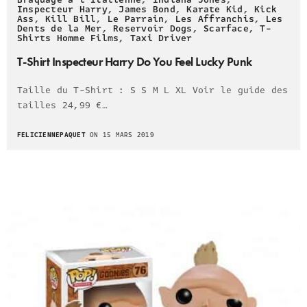
Braquage à l'Italienne
,
Indiana Jones
,
Inspecteur Harry
,
James Bond
,
Karate Kid
,
Kick
Ass
,
Kill Bill
,
Le Parrain
,
Les Affranchis
,
Les
Dents de la Mer
,
Reservoir Dogs
,
Scarface
,
T-
Shirts Homme Films
,
Taxi Driver
T-Shirt Inspecteur Harry Do You Feel Lucky Punk
Taille du T-Shirt : S S M L XL Voir le guide des
tailles 24,99 €…
FELICIENNEPAQUET
ON 15 MARS 2019