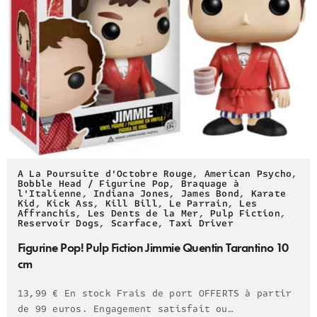
A La Poursuite d'Octobre Rouge
,
American Psycho
,
Bobble Head / Figurine Pop
,
Braquage à
l'Italienne
,
Indiana Jones
,
James Bond
,
Karate
Kid
,
Kick Ass
,
Kill Bill
,
Le Parrain
,
Les
Affranchis
,
Les Dents de la Mer
,
Pulp Fiction
,
Reservoir Dogs
,
Scarface
,
Taxi Driver
Figurine Pop! Pulp Fiction Jimmie Quentin Tarantino 10
cm
13,99 € En stock Frais de port OFFERTS à partir
de 99 euros. Engagement satisfait ou…