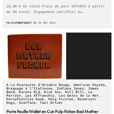
16,99 € En stock Frais de port OFFERTS à partir
de 99 euros. Engagement satisfait ou…
FELICIENNEPAQUET
ON 24 MAI 2014
A La Poursuite d'Octobre Rouge
,
American Psycho
,
Braquage à l'Italienne
,
Indiana Jones
,
James
Bond
,
Karate Kid
,
Kick Ass
,
Kill Bill
,
Le
Parrain
,
Les Affranchis
,
Les Dents de la Mer
,
Portefeuilles Geek
,
Pulp Fiction
,
Reservoir
Dogs
,
Scarface
,
Taxi Driver
Porte Feuille Wallet en Cuir Pulp Fiction Bad Mother