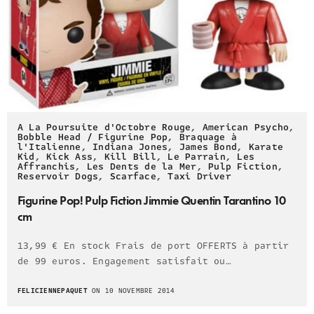
A La Poursuite d'Octobre Rouge
,
American Psycho
,
Bobble Head / Figurine Pop
,
Braquage à
l'Italienne
,
Indiana Jones
,
James Bond
,
Karate
Kid
,
Kick Ass
,
Kill Bill
,
Le Parrain
,
Les
Affranchis
,
Les Dents de la Mer
,
Pulp Fiction
,
Reservoir Dogs
,
Scarface
,
Taxi Driver
Figurine Pop! Pulp Fiction Jimmie Quentin Tarantino 10
cm
13,99 € En stock Frais de port OFFERTS à partir
de 99 euros. Engagement satisfait ou…
FELICIENNEPAQUET
ON 10 NOVEMBRE 2014