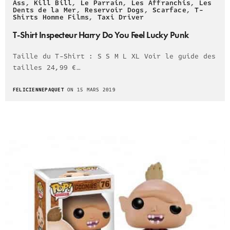
Ass
,
Kill Bill
,
Le Parrain
,
Les Affranchis
,
Les
Dents de la Mer
,
Reservoir Dogs
,
Scarface
,
T-
Shirts Homme Films
,
Taxi Driver
T-Shirt Inspecteur Harry Do You Feel Lucky Punk
Taille du T-Shirt : S S M L XL Voir le guide des
tailles 24,99 €…
FELICIENNEPAQUET
ON 15 MARS 2019