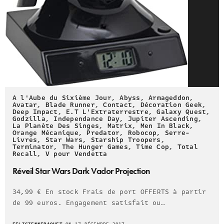
A l'Aube du Sixième Jour
,
Abyss
,
Armageddon
,
Avatar
,
Blade Runner
,
Contact
,
Décoration Geek
,
Deep Impact
,
E.T L'Extraterrestre
,
Galaxy Quest
,
Godzilla
,
Independance Day
,
Jupiter Ascending
,
La Planète Des Singes
,
Matrix
,
Men In Black
,
Orange Mécanique
,
Predator
,
Robocop
,
Serre-
Livres
,
Star Wars
,
Starship Troopers
,
Terminator
,
The Hunger Games
,
Time Cop
,
Total
Recall
,
V pour Vendetta
Réveil Star Wars Dark Vador Projection
34,99 € En stock Frais de port OFFERTS à partir
de 99 euros. Engagement satisfait ou…