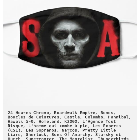
24 Heures Chrono
,
Boardwalk Empire
,
Bones
,
Boucles de Ceintures
,
Castle
,
Columbo
,
Hannibal
,
Hawaii 5-0
,
Homeland
,
K2000
,
L'Agence Tout
Risque
,
L'homme qui tombe à pic
,
Les Experts
(CSI)
,
Les Sopranos
,
Narcos
,
Pretty Little
Liars
,
Sherlock
,
Sons Of Anarchy
,
Starsky et
Hutch
,
Supercopter
,
The Mentalist
,
Thunderbirds
,