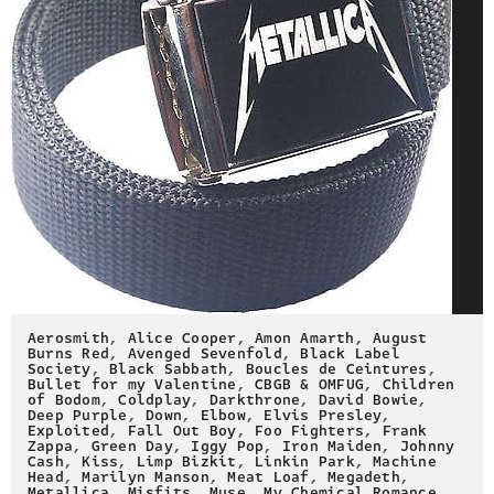
Aerosmith
,
Alice Cooper
,
Amon Amarth
,
August
Burns Red
,
Avenged Sevenfold
,
Black Label
Society
,
Black Sabbath
,
Boucles de Ceintures
,
Bullet for my Valentine
,
CBGB & OMFUG
,
Children
of Bodom
,
Coldplay
,
Darkthrone
,
David Bowie
,
Deep Purple
,
Down
,
Elbow
,
Elvis Presley
,
Exploited
,
Fall Out Boy
,
Foo Fighters
,
Frank
Zappa
,
Green Day
,
Iggy Pop
,
Iron Maiden
,
Johnny
Cash
,
Kiss
,
Limp Bizkit
,
Linkin Park
,
Machine
Head
,
Marilyn Manson
,
Meat Loaf
,
Megadeth
,
Metallica
,
Misfits
,
Muse
,
My Chemical Romance
,