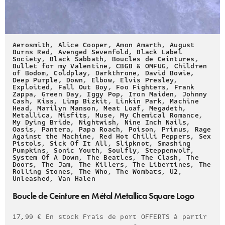
Aerosmith
,
Alice Cooper
,
Amon Amarth
,
August
Burns Red
,
Avenged Sevenfold
,
Black Label
Society
,
Black Sabbath
,
Boucles de Ceintures
,
Bullet for my Valentine
,
CBGB & OMFUG
,
Children
of Bodom
,
Coldplay
,
Darkthrone
,
David Bowie
,
Deep Purple
,
Down
,
Elbow
,
Elvis Presley
,
Exploited
,
Fall Out Boy
,
Foo Fighters
,
Frank
Zappa
,
Green Day
,
Iggy Pop
,
Iron Maiden
,
Johnny
Cash
,
Kiss
,
Limp Bizkit
,
Linkin Park
,
Machine
Head
,
Marilyn Manson
,
Meat Loaf
,
Megadeth
,
Metallica
,
Misfits
,
Muse
,
My Chemical Romance
,
My Dying Bride
,
Nightwish
,
Nine Inch Nails
,
Oasis
,
Pantera
,
Papa Roach
,
Poison
,
Primus
,
Rage
Against the Machine
,
Red Hot Chilli Peppers
,
Sex
Pistols
,
Sick Of It All
,
Slipknot
,
Smashing
Pumpkins
,
Sonic Youth
,
Soulfly
,
Steppenwolf
,
System Of A Down
,
The Beatles
,
The Clash
,
The
Doors
,
The Jam
,
The Killers
,
The Libertines
,
The
Rolling Stones
,
The Who
,
The Wombats
,
U2
,
Unleashed
,
Van Halen
Boucle de Ceinture en Métal Metallica Square Logo
17,99 € En stock Frais de port OFFERTS à partir