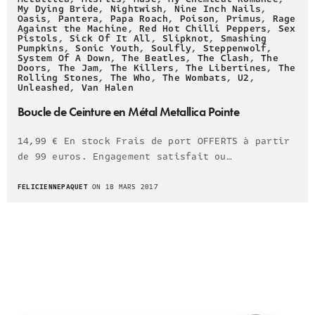
My Dying Bride
,
Nightwish
,
Nine Inch Nails
,
Oasis
,
Pantera
,
Papa Roach
,
Poison
,
Primus
,
Rage
Against the Machine
,
Red Hot Chilli Peppers
,
Sex
Pistols
,
Sick Of It All
,
Slipknot
,
Smashing
Pumpkins
,
Sonic Youth
,
Soulfly
,
Steppenwolf
,
System Of A Down
,
The Beatles
,
The Clash
,
The
Doors
,
The Jam
,
The Killers
,
The Libertines
,
The
Rolling Stones
,
The Who
,
The Wombats
,
U2
,
Unleashed
,
Van Halen
Boucle de Ceinture en Métal Metallica Pointe
14,99 € En stock Frais de port OFFERTS à partir
de 99 euros. Engagement satisfait ou…
FELICIENNEPAQUET
ON 18 MARS 2017