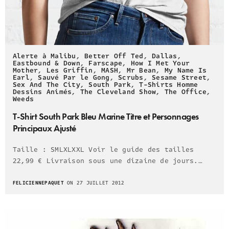
Alerte à Malibu
,
Better Off Ted
,
Dallas
,
Eastbound & Down
,
Farscape
,
How I Met Your
Mother
,
Les Griffin
,
MASH
,
Mr Bean
,
My Name Is
Earl
,
Sauvé Par le Gong
,
Scrubs
,
Sesame Street
,
Sex And The City
,
South Park
,
T-Shirts Homme
Dessins Animés
,
The Cleveland Show
,
The Office
,
Weeds
T-Shirt South Park Bleu Marine Titre et Personnages
Principaux Ajusté
Taille : SMLXLXXL Voir le guide des tailles
22,99 € Livraison sous une dizaine de jours.…
FELICIENNEPAQUET
ON 27 JUILLET 2012