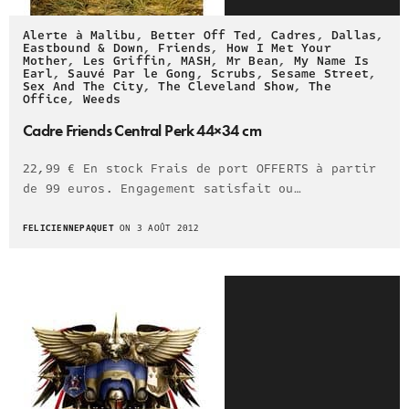
Alerte à Malibu
,
Better Off Ted
,
Cadres
,
Dallas
,
Eastbound & Down
,
Friends
,
How I Met Your
Mother
,
Les Griffin
,
MASH
,
Mr Bean
,
My Name Is
Earl
,
Sauvé Par le Gong
,
Scrubs
,
Sesame Street
,
Sex And The City
,
The Cleveland Show
,
The
Office
,
Weeds
Cadre Friends Central Perk 44×34 cm
22,99 € En stock Frais de port OFFERTS à partir
de 99 euros. Engagement satisfait ou…
FELICIENNEPAQUET
ON 3 AOÛT 2012